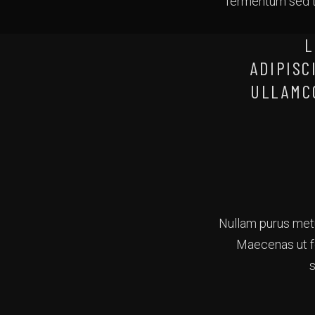
fermentum sed ti
L
ADIPISC
ULLAMC
Nullam purus metus
Maecenas ut fe
s